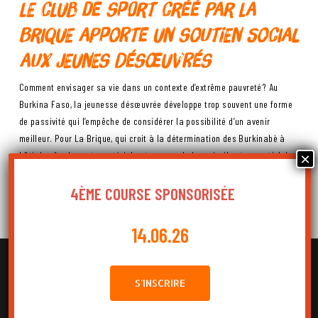
Le club de sport créé par La
Brique apporte un soutien social
aux jeunes désœuvrés
Comment envisager sa vie dans un contexte d’extrême pauvreté? Au
Burkina Faso, la jeunesse désœuvrée développe trop souvent une forme
de passivité qui l’empêche de considérer la possibilité d’un avenir
meilleur. Pour La Brique, qui croit à la détermination des Burkinabè à
bâtir les fondements matériels et moraux de leur vie, il est essentiel de
lutter contre le fatalisme vécu par les jeunes. C’est l’objectif de son club
de sport.
4ÈME COURSE SPONSORISÉE
14.06.26
Nous utilisons des cookies pour vous offrir la meilleure expérience sur notre
site.
UN LIEU OÙ RETROUVER L’ESPOIR
Vous pouvez en savoir plus sur les cookies que nous utilisons ou les
S'INSCRIRE
désactiver dans les
préférences
.
Un club de sport offre plus qu’une occupation. Il offre aussi des